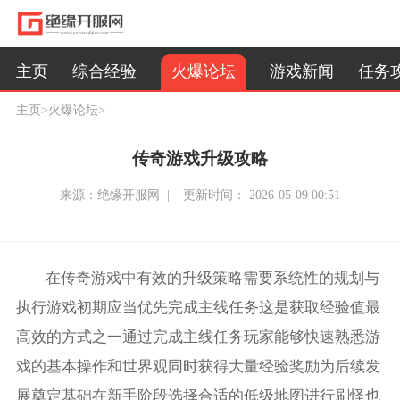
火爆论坛
主页
综合经验
游戏新闻
任务
主页
>
火爆论坛
>
传奇游戏升级攻略
来源：绝缘开服网 |
更新时间： 2026-05-09 00:51
在传奇游戏中有效的升级策略需要系统性的规划与
执行游戏初期应当优先完成主线任务这是获取经验值最
高效的方式之一通过完成主线任务玩家能够快速熟悉游
戏的基本操作和世界观同时获得大量经验奖励为后续发
展奠定基础在新手阶段选择合适的低级地图进行刷怪也