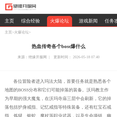
火爆论坛
主页
综合经验
游戏新闻
任务
主页
>
火爆论坛
>
热血传奇各个boss爆什么
来源：绝缘开服网 |
更新时间： 2026-05-18 07:40
各位冒险者进入玛法大陆，首要任务就是熟悉各个
地图的BOSS分布和它们可能掉落的装备。沃玛教主作
为早期的强大魔鬼，在沃玛寺庙三层中会刷新，它的掉
落包括护身戒指、记忆戒指等特殊装备，还有红宝石戒
指、炼狱、银蛇、魔杖等职业武器，以及生命项链、幽