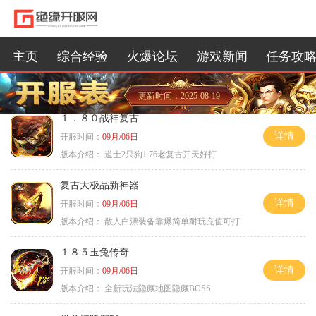
主页
综合经验
火爆论坛
游戏新闻
任务攻
更新时间：2025-08-19
１．８０战神复古
详情
开服时间：
09月/06日
版本介绍：
道士2只狗1.76老复古开天好打
复古大极品新神器
详情
开服时间：
09月/06日
版本介绍：
散人白漂装备靠爆简单耐玩充值可打
１８５玉兔传奇
详情
开服时间：
09月/06日
版本介绍：
全新玩法隐藏地图隐藏BOSS