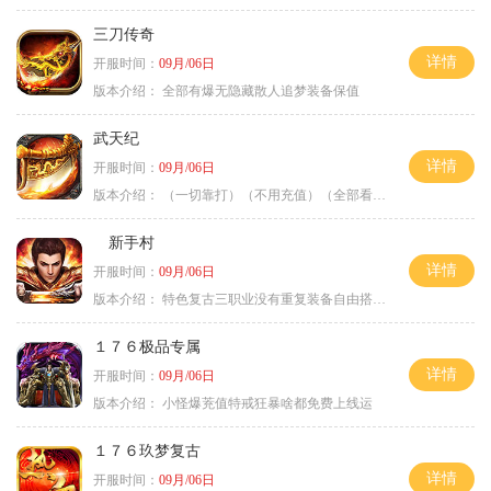
三刀传奇
详情
开服时间：
09月/06日
版本介绍：
全部有爆无隐藏散人追梦装备保值
武天纪
详情
开服时间：
09月/06日
版本介绍：
（一切靠打）（不用充值）（全部看脸）
新手村
详情
开服时间：
09月/06日
版本介绍：
特色复古三职业没有重复装备自由搭配私
１７６极品专属
详情
开服时间：
09月/06日
版本介绍：
小怪爆茺值特戒狂暴啥都免费上线运
１７６玖梦复古
详情
开服时间：
09月/06日