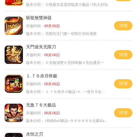
版本介绍：
小怪爆充直道招猛虎小极品+5长久好玩
斩龍無雙神器
详情
开服时间：
09月/06日
版本介绍：
无暗坑无门槛一切靠打光柱满屏
天門迷失无限刀
详情
开服时间：
09月/06日
版本介绍：
０充领顶赞０充得终极０充玩通关一
１.７６赤月终极
详情
开服时间：
09月/06日
版本介绍：
１.７６赤月小极品+4，一张月卡走天涯a
无敌７６大极品
详情
开服时间：
09月/06日
版本介绍：
(特殊Buff极品+９９９９９９元素Max）
永恒之刃