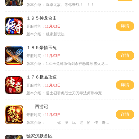
版本介绍：
爆率无敌、等你来战！！！！
１９５神龙合击
详情
开服时间：
11月/03日
版本介绍：
独家新玩法
１８５豪情玉兔
详情
开服时间：
11月/03日
版本介绍：
1.85玉兔韩版仙剑杀神恶魔冰雪火龙神器专属
１７６极品攻速
详情
开服时间：
11月/03日
版本介绍：
道士召群虎战士刀刀毒法师带神宠
西游记
详情
开服时间：
11月/03日
版本介绍：
你 没 玩 过 的 传 奇
独家沉默首区