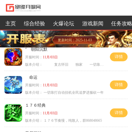
主页
综合经验
火爆论坛
游戏新闻
任务攻
更新时间：2025-11-03
“ 朝阳沉默
详情
开服时间：
11月/03日
版本介绍：
复古怀旧 独家 一切靠打
命运
详情
开服时间：
11月/03日
版本介绍：
一切靠打自动挂机全民追梦进服砍一年
１７６经典
详情
开服时间：
11月/03日
版本介绍：
１７６节奏慢，纯散人，群868048665