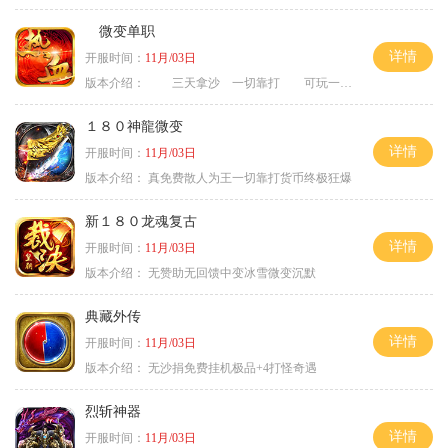
微变单职
详情
开服时间：
11月/03日
版本介绍：
三天拿沙 一切靠打 可玩一年
１８０神龍微变
详情
开服时间：
11月/03日
版本介绍：
真免费散人为王一切靠打货币终极狂爆
新１８０龙魂复古
详情
开服时间：
11月/03日
版本介绍：
无赞助无回馈中变冰雪微变沉默
典藏外传
详情
开服时间：
11月/03日
版本介绍：
无沙捐免费挂机极品+4打怪奇遇
烈斩神器
详情
开服时间：
11月/03日