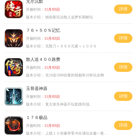
无尽沉默
详情
开服时间：
11月/03日
版本介绍：
独创新玩法散人追梦长期耐玩
７６＋５０％记忆
详情
开服时间：
11月/03日
版本介绍：
无限刀＋９９９元素＋１００％
散人送４００路费
详情
开服时间：
11月/03日
版本介绍：
充10送1000你要的我都有10米玩全网
玉骨遥神器
详情
开服时间：
11月/03日
版本介绍：
复古迷失神器不玩套路到顶。
１７６极品
详情
开服时间：
11月/03日
版本介绍：
上线１０倍爆率零冲全满玩全服一夜终极