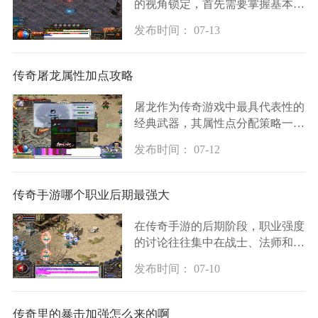
的视角锁定，首先需要掌握基本的
操作步骤。玩家需要打开技能窗口
发布时间： 07-13
并通过快捷键切换到流星火雨技
能，然后用鼠标左键单击技能图标
将其激活，这是
传奇屠龙属性加点攻略
屠龙作为传奇游戏中最具代表性的
经典武器，其属性点分配策略一直
是战士玩家关注的焦点。在复古版
发布时间： 07-12
本中，屠龙的基础属性为攻击5-
35，重量99，持久33，这把武器因
其高攻击属性和强大
传奇手游哪个职业后期最强大
在传奇手游的后期阶段，职业强度
的讨论往往集中在战士、法师和道
士这三个经典职业上。每个职业在
发布时间： 07-10
装备成型后都展现出独特的作战风
格和战场定位，没有绝对的强弱之
分，关键在于
传奇里的暴击加强怎么来的啊