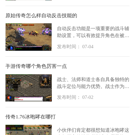
如比奇城、盟重土城等主要城市的
杂货店或药店均有出
原始传奇怎么样自动反击技能的
自动反击功能是一项重要的战斗辅
助设置，可以有效提升角色在被攻
击时的反击效率。玩家首先需要进
发布时间： 07-04
入游戏设置界面，在技能相关选项
中寻找自动反击或自动还击的功能
入口，开启后
手游传奇哪个角色厉害一点
战士、法师和道士各自具备独特的
战斗定位与能力优势。战士作为近
战职业拥有高生命值与防御力，在
发布时间： 07-02
承受伤害和团队协作中表现出色，
其技能设计主要围绕近程攻击展
开，能够在战斗
传奇1.76冰咆哮在哪打
小伙伴们肯定都很想知道冰咆哮这