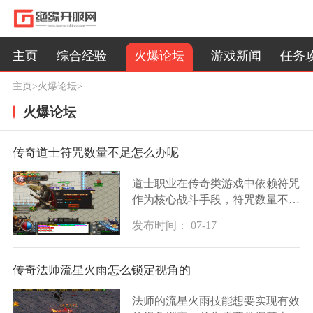
火爆论坛
主页
综合经验
游戏新闻
任务
主页
>
火爆论坛
>
火爆论坛
传奇道士符咒数量不足怎么办呢
道士职业在传奇类游戏中依赖符咒
作为核心战斗手段，符咒数量不足
问题需要从符咒制作原理入手。符
发布时间： 07-17
咒制作需要消耗符纸和灵墨等基础
材料，这些材料可通过打怪掉落或
交易获取，当
传奇法师流星火雨怎么锁定视角的
法师的流星火雨技能想要实现有效