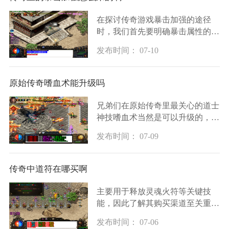
在探讨传奇游戏暴击加强的途径
时，我们首先要明确暴击属性的核
心来源。通常暴击的获得与提升依
发布时间： 07-10
赖于游戏内的多种系统，其中技能
学习是最直接的起点。玩家可以通
过点选角色技能
原始传奇嗜血术能升级吗
兄弟们在原始传奇里最关心的道士
神技嗜血术当然是可以升级的，作
为道士的看家本领，嗜血术从初级
发布时间： 07-09
到顶级共有六个等级可以逐步提
升。很多朋友都会问到底能不能升
级，答案是肯定
传奇中道符在哪买啊
主要用于释放灵魂火符等关键技
能，因此了解其购买渠道至关重
要。在传奇游戏中，玩家可以在各
发布时间： 07-06
大主城的NPC商店中购买道符，例