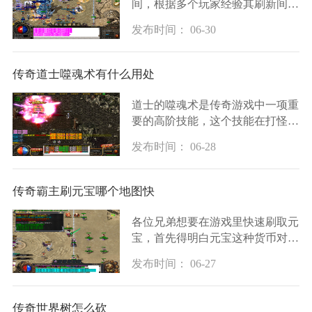
间，根据多个玩家经验其刷新间隔
通常为3小时。这一时间设定使得
发布时间： 06-30
玩家需要合理安排游戏时间，才能
在BOSS刷新时及时参与挑战。千
年树妖作为封魔谷地
传奇道士噬魂术有什么用处
道士的噬魂术是传奇游戏中一项重
要的高阶技能，这个技能在打怪和
PK中都展现出实用价值。作为道
发布时间： 06-28
士职业的核心攻击手段之一，噬魂
术能够对敌人造成百分比伤害，并
在造成伤害的同时
传奇霸主刷元宝哪个地图快
各位兄弟想要在游戏里快速刷取元
宝，首先得明白元宝这种货币对咱
们实力提升有多重要，它能用来购
发布时间： 06-27
买各种珍贵道具、强化装备、提升
角色战力等，咱们可以通过完成任
务、参加活动
传奇世界树怎么砍