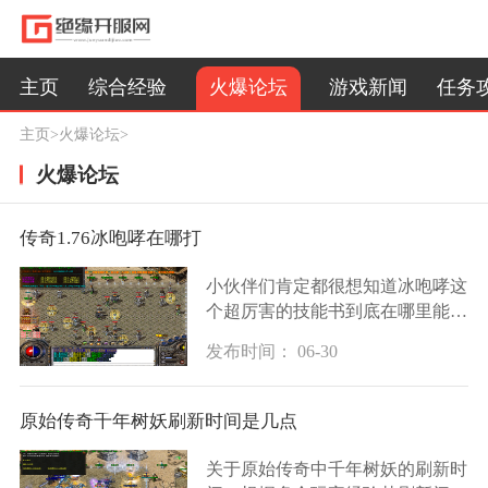
火爆论坛
主页
综合经验
游戏新闻
任务
主页
>
火爆论坛
>
火爆论坛
传奇1.76冰咆哮在哪打
小伙伴们肯定都很想知道冰咆哮这
个超厉害的技能书到底在哪里能打
到吧，作为法师的终极技能之一，
发布时间： 06-30
这本技能书可以说是咱们法师小伙
伴们梦寐以求的好东西。根据老玩
家们的经验冰
原始传奇千年树妖刷新时间是几点
关于原始传奇中千年树妖的刷新时