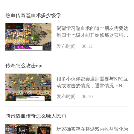
法的加成，这决定了法师兄弟们输
出能力的高低。
热血传奇噬血术多少级学
渴望学习噬血术的道士朋友需要达
到四十七级才能开始修炼这项强大
的技能。这可不是一级就能学会的
发布时间： 06-12
普通技巧，而是需要你先经历一段
成长之路才能接触到的高级法术。
噬血术总共分
传奇怎么攻击npc
很多小伙伴都会遇到需要与NPC互
动或攻击的情况，通常情况下NPC
是友好给予任务的角色，但在某些
发布时间： 06-10
特定任务或场景中，我们可能需要
对抗NPC来完成挑战。这时掌握正
确的攻击方法就显得
腾讯热血传奇怎么赚人民币
玩家确实存在将游戏内收益转化为