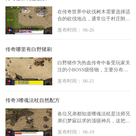
在传奇世界中砍伐树木需要选择适
合的砍伐地点，通常位于村庄附近
的树木生长较为密集且木材品质较
发布时间： 06-26
高，地图上的可砍伐标志是重要的
参考依据。玩家需要确保装备有适
当的斧头或其
传奇哪里有白野猪刷
白野猪作为热血传奇中备受玩家关
注的小BOSS级怪物，主要分布于
石墓系列地图。石墓四层、五层以
发布时间： 06-21
及石墓阵均有白野猪的踪迹，但最
为集中的刷新地点在石墓七层。该
区域会定时刷新大
传奇3嗜魂法杖自然配方
各位兄弟都知道嗜魂法杖是法师兄
弟们梦寐以求的顶级神兵，这把武
器在传奇3里有着独特的地位。嗜
发布时间： 06-19
魂法杖最核心的属性就是自然系魔